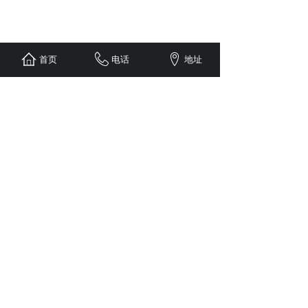
首页
电话
地址
<
1
>
济南海鹰机电制造有限公司