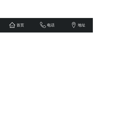
首页
电话
地址
<
1
>
济南海鹰机电制造有限公司